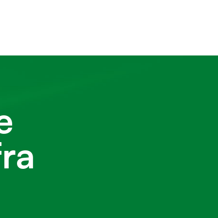
e
fra