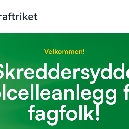
Velkommen!
Skreddersydd
lcelleanlegg 
fagfolk!